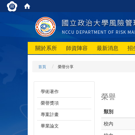
關於系所
師資陣容
最新消息
招
首頁
榮譽分享
學術著作
榮譽
榮譽獎項
類別
專案計畫
校內
畢業論文