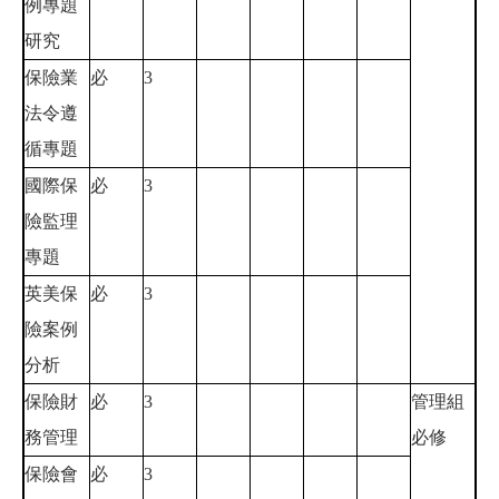
例專題
研究
保險業
必
3
法令遵
循專題
國際保
必
3
險監理
專題
英美保
必
3
險案例
分析
保險財
必
3
管理組
務管理
必修
保險會
必
3