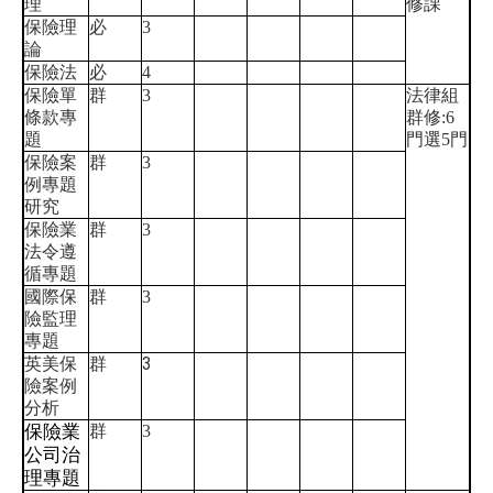
理
修課
保險理
必
3
論
保險法
必
4
保險單
群
3
法律組
條款專
群修:6
題
門選5門
保險案
群
3
例專題
研究
保險業
群
3
法令遵
循專題
國際保
群
3
險監理
專題
3
英美保
群
險案例
分析
保險業
群
3
公司治
理專題