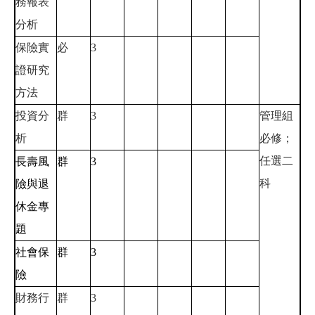
務報表
分析
保險實
必
3
證研究
方法
投資分
群
3
管理組
析
必修；
任選二
長壽風
群
3
科
險與退
休金專
題
社會保
群
3
險
財務行
群
3