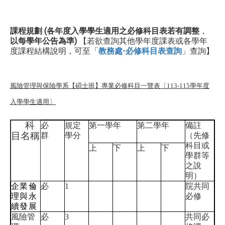
課程規劃 (各年度入學學生適用之必修科目表若有調整
，
以每學年公告為準)
【若欲查詢其他學年度課表或各學年
度課程結構說明，可至「
教務處-必修科目表查詢
」查詢】
風險管理與保險學系【碩士班】專業必修科目一覽表〔113-115學年度
入學學生適用〕
科
必
規定
第一學年
第二學年
備註
目名稱
群
學分
（先修
科目或
上
下
上
下
學群等
之說
明）
企業倫
必
1
院共同
理與永
必修
續發展
風險管
必
3
共同必