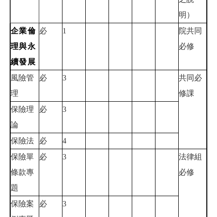
明）
企業倫
必
1
院共同
理與永
必修
續發展
風險管
必
3
共同必
理
修課
保險理
必
3
論
保險法
必
4
保險單
必
3
法律組
條款專
必修
題
保險案
必
3