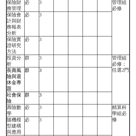
保險財
必
3
管理組
務管理
必修
保險會
必
3
計與財
務報表
分析
保險實
必
3
證研究
方法
投資分
群
3
管理組
析
必修；
任選2門
長壽風
群
3
險與退
休金專
題
社會保
群
3
險
壽險數
必
3
精算科
學
學組必
修
隨機模
必
3
型建構
與應用