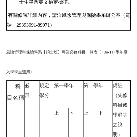
士生畢業英文檢定標準。
有關修課詳細內容，請洽風險管理與保險學系辦公室（電
話：
29393091-89071
）
風險管理與保險學系【碩士班】專業必修科目一覽表〔108-111學年度
入學學生適用〕
必
規定
第一學年
第二學年
備註
科
群
學分
（先修
目名稱
科目或
上
下
上
下
學群等
之說
明）