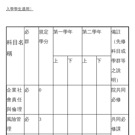
入學學生適用〕
必
規定
第一學年
第二學年
備註
群
學分
（先修
科目名
科目或
稱
上
下
上
下
學群等
之說
明）
企業社
必
0
院共同
會責任
必修
與倫理
風險管
必
3
共同必
理
修課