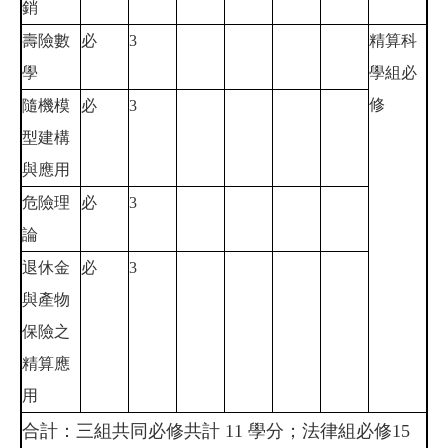
銷
壽險數
必
3
精算科
學
學組必
修
隨機模
必
3
型建構
與應用
危險理
必
3
論
退休金
必
3
與產物
保險之
精算應
用
合計：三組共同必修共計 11 學分；法律組必修15