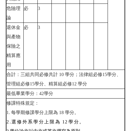
危險理
必
3
論
退休金
必
3
與產物
保險之
精算應
用
合計：三組共同必修共計
10
學分；法律組必修
15
學分、
管理組必修
15
學分、精算組必修
12
學分
最低畢業學分：
42
學分
修課特殊規定：
1.
每學期修課學分上限為
18
學分。
2.選修外系學分上限
為
1
2
學分
。