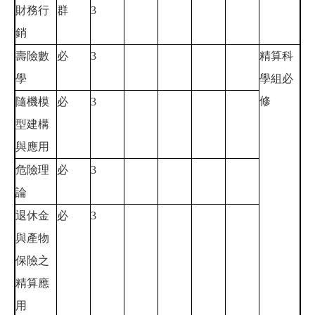
財務行
群
3
銷
壽險數
必
3
精算科
學
學組必
修
隨機模
必
3
型建構
與應用
危險理
必
3
論
退休金
必
3
與產物
保險之
精算應
用