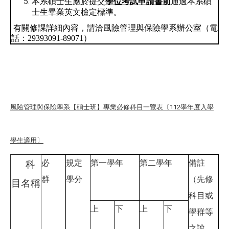
本系碩士生應於提交
學位考試申請書前
通過本系碩
士生畢業英文檢定標準。
有關修課詳細內容，請洽風險管理與保險學系辦公室（電
話：
29393091-89071
）
風險管理與保險學系【碩士班】專業必修科目一覽表〔112學年度入學
學生適用〕
必
規定
第一學年
第二學年
備註
科
群
學分
（先修
目名稱
科目或
上
下
上
下
學群等
之說