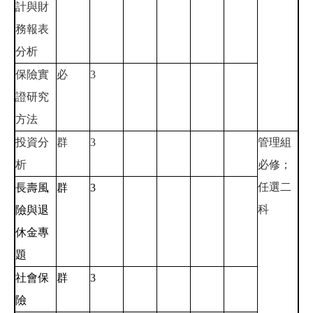
計與財
務報表
分析
保險實
必
3
證研究
方法
投資分
群
3
管理組
析
必修；
任選二
長壽風
群
3
科
險與退
休金專
題
社會保
群
3
險