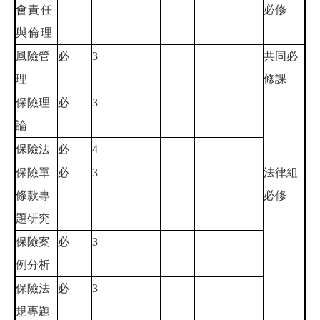
會責任
必修
與倫理
風險管
必
3
共同必
理
修課
保險理
必
3
論
保險法
必
4
保險單
必
3
法律組
條款專
必修
題研究
保險案
必
3
例分析
保險法
必
3
規專題