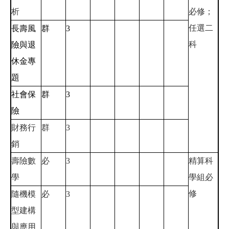
析
必修；
任選二
長壽風
群
3
科
險與退
休金專
題
社會保
群
3
險
財務行
群
3
銷
壽險數
必
3
精算科
學
學組必
修
隨機模
必
3
型建構
與應用