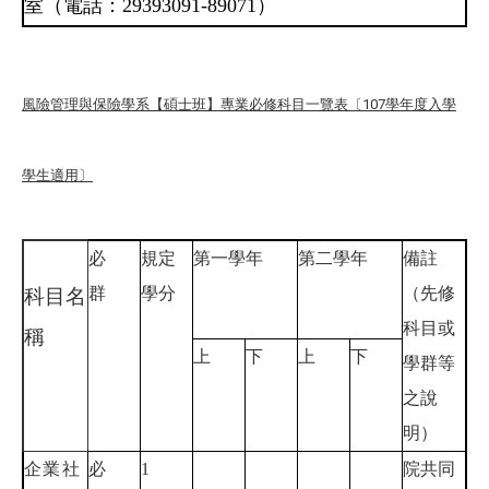
室（電話：29393091-89071）
風險管理與保險學系【碩士班】專業必修科目一覽表〔107學年度入學
學生適用〕
必
規定
第一學年
第二學年
備註
群
學分
（先修
科目名
科目或
稱
上
下
上
下
學群等
之說
明）
企業社
必
1
院共同