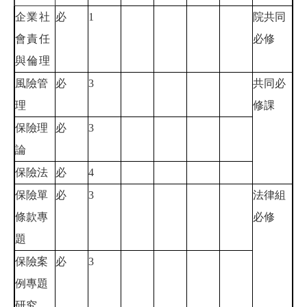
企業社
必
1
院共同
會責任
必修
與倫理
風險管
必
3
共同必
理
修課
保險理
必
3
論
保險法
必
4
保險單
必
3
法律組
條款專
必修
題
保險案
必
3
例專題
研究