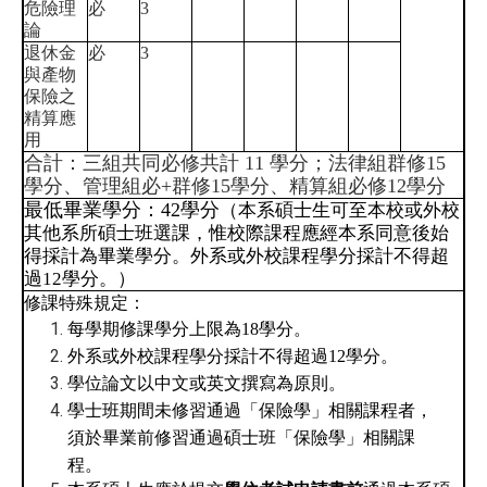
危險理
必
3
論
退休金
必
3
與產物
保險之
精算應
用
合計：三組共同必修共計 11 學分；法律組群修15
學分、管理組必+群修15學分、精算組必修12學分
最低畢業學分：42學分
（本系碩士生可至本校或外校
其他系所碩士班選課，惟校際課程應經本系同意後始
得採計為畢業學分。外系或外校課程學分採計不得超
過
12
學分。）
修課特殊規定：
每學期修課學分上限為
18
學分。
外系或外校課程學分採計不得超過
12
學分。
學位論文以中文或英文撰寫為原則。
學士班期間未修習通過「保險學」相關課程者，
須於畢業前修習通過碩士班「保險學」相關課
程。