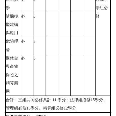
學
學組必
修
隨機模
必
3
型建構
與應用
危險理
必
3
論
退休金
必
3
與產物
保險之
精算應
用
合計：三組共同必修共計 11 學分；法律組必修15學分、
管理組必修15學分、精算組必修12學分