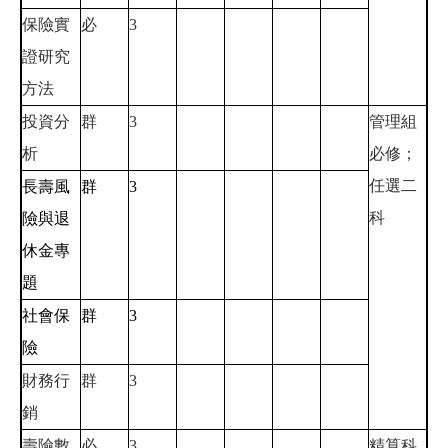
保險實
必
3
證研究
方法
投資分
群
3
管理組
析
必修；
任選二
長壽風
群
3
科
險與退
休金專
題
社會保
群
3
險
財務行
群
3
銷
壽險數
必
3
精算科