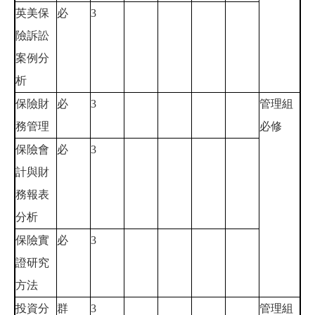
英美保
必
3
險訴訟
案例分
析
保險財
必
3
管理組
務管理
必修
保險會
必
3
計與財
務報表
分析
保險實
必
3
證研究
方法
投資分
群
3
管理組