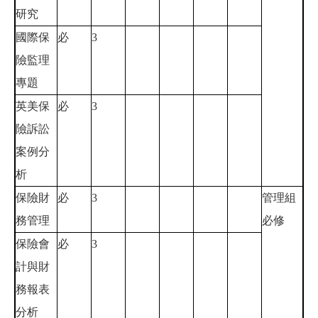
研究
國際保
必
3
險監理
專題
英美保
必
3
險訴訟
案例分
析
保險財
必
3
管理組
務管理
必修
保險會
必
3
計與財
務報表
分析