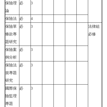
保險理
必
3
論
保險法
必
4
保險單
必
3
法律組
條款專
必修
題研究
保險案
必
3
例分析
保險法
必
3
規專題
研究
國際保
必
3
險監理
專題