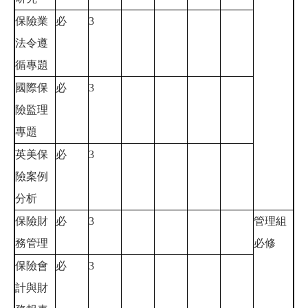
保險業
必
3
法令遵
循專題
國際保
必
3
險監理
專題
英美保
必
3
險案例
分析
保險財
必
3
管理組
務管理
必修
保險會
必
3
計與財