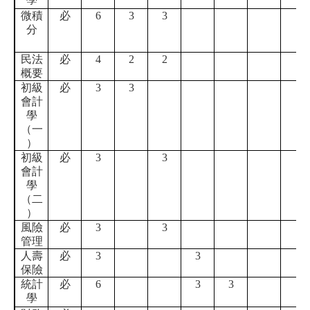
微積
必
6
3
3
分
民法
必
4
2
2
概要
初級
必
3
3
會計
學
（一
）
初級
必
3
3
會計
學
（二
）
風險
必
3
3
管理
人壽
必
3
3
保險
統計
必
6
3
3
學