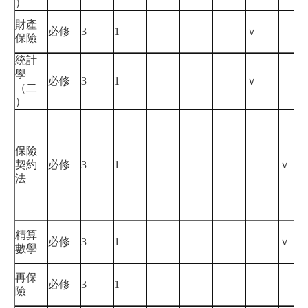
）
財產
必修
3
1
ｖ
保險
統計
學
必修
3
1
ｖ
（二
）
保險
契約
必修
3
1
ｖ
法
精算
必修
3
1
ｖ
數學
再保
必修
3
1
險