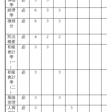
學
經濟
必
6
3
3
學
微積
必
6
3
3
分
民法
必
4
2
2
概要
初級
必
3
3
會計
學
（一
）
初級
必
3
3
會計
學
（二
）
風險
必
3
3
管理
人壽
必
3
3