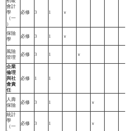
初級
會計
學
必修
3
1
ｖ
（一
）
保險
必修
3
1
ｖ
學
風險
必修
3
1
ｖ
管理
企業
倫理
與社
必修
1
1
會責
任
人壽
必修
3
1
ｖ
保險
統計
學
必修
3
1
ｖ
（一