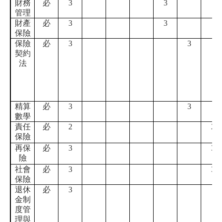
財務
必
3
3
管理
財產
必
3
3
保險
保險
必
3
3
契約
法
精算
必
3
3
數學
責任
必
2
2
保險
再保
必
3
3
險
社會
必
3
3
保險
退休
必
3
金制
度管
理與