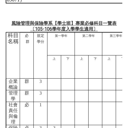
風險管理與保險學系【學士班】專業必修科目一覽表
〔105-106學年度入學學生適用〕
科目
必
規定
第一學年
第二學年
第三學年
名稱
群
學分
上
下
上
下
上
下
企業
群
3
概論
管理
群
3
學
社會
必
1
責任
與倫
理
保險
必
3
3