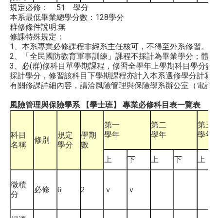
規定必修： 51 學分
本系最低畢業總學分數：128學分
群修條件說明:無
修課特殊規定：
1、本系專業必修課程非經系主任核可，不得至外系修習。
2、「全民國防教育軍事訓練」課程不採計為畢業學分；體育
3、必(群)修科目單學期課程，修習全學年上學期科目學分
採計學分，修習該科目下學期課程亦計入本系選修學分計算
有關修課詳細內容，請洽風險管理與保險學系辦公室（電話：2939
風險管理與保險學系 【學士班】 專業必修科目表一覽表
第一
第二
第三
學年
學年
學年
科目
規定
學期
修別
名稱
學分
數
上
下
上
下
上
微積
必修
6
2
ｖ
ｖ
分