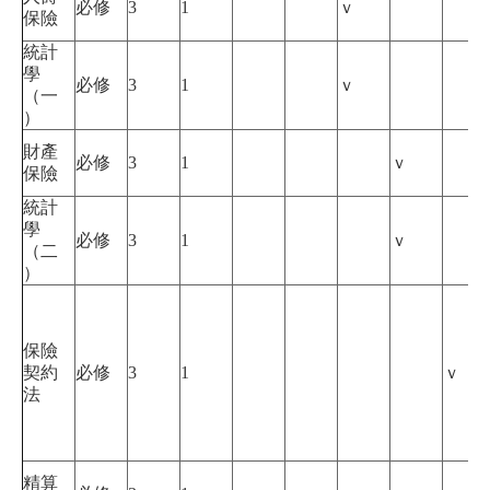
必修
3
1
ｖ
保險
統計
學
必修
3
1
ｖ
（一
）
財產
必修
3
1
ｖ
保險
統計
學
必修
3
1
ｖ
（二
）
保險
契約
必修
3
1
ｖ
法
精算