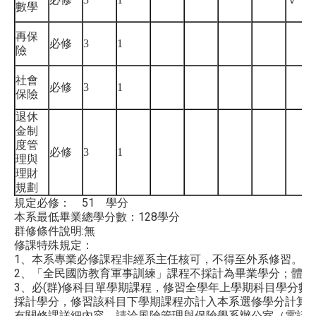
數學
再保
必修
3
1
險
社會
必修
3
1
保險
退休
金制
度管
必修
3
1
理與
理財
規劃
規定必修： 51 學分
本系最低畢業總學分數：128學分
群修條件說明:無
修課特殊規定：
1、本系專業必修課程非經系主任核可，不得至外系修習。
2、「全民國防教育軍事訓練」課程不採計為畢業學分；體育
3、必(群)修科目單學期課程，修習全學年上學期科目學分
採計學分，修習該科目下學期課程亦計入本系選修學分計算
有關修課詳細內容，請洽風險管理與保險學系辦公室（電話：2939