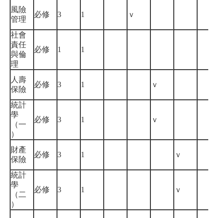
風險
必修
3
1
ｖ
管理
社會
責任
必修
1
1
與倫
理
人壽
必修
3
1
ｖ
保險
統計
學
必修
3
1
ｖ
（一
）
財產
必修
3
1
ｖ
保險
統計
學
必修
3
1
ｖ
（二
）