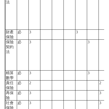
法
財產
必
3
3
保險
保險
必
3
3
契約
法
精算
必
3
3
數學
責任
必
2
2
保險
再保
必
3
3
險
社會
必
3
3
保險