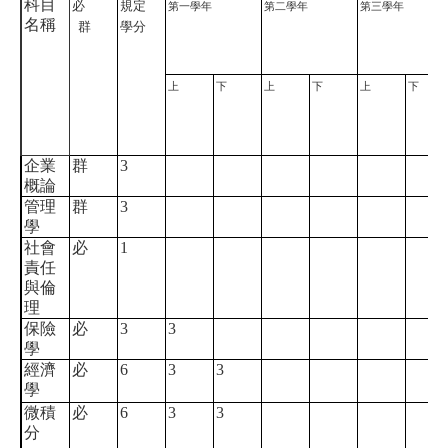
科目
必
規定
第一學年
第二學年
第三學年
名稱
群
學分
上
下
上
下
上
下
企業
群
3
概論
管理
群
3
學
社會
必
1
責任
與倫
理
保險
必
3
3
學
經濟
必
6
3
3
學
微積
必
6
3
3
分