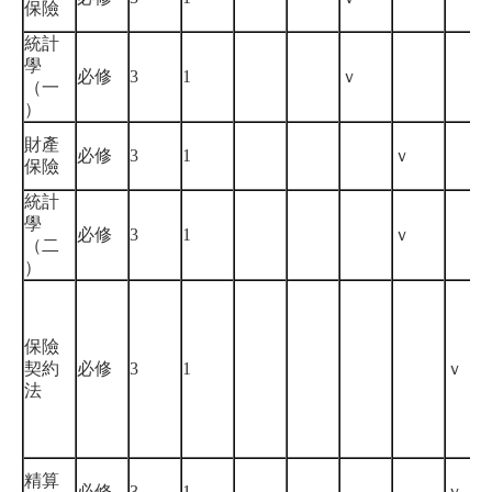
保險
統計
學
必修
3
1
ｖ
（一
）
財產
必修
3
1
ｖ
保險
統計
學
必修
3
1
ｖ
（二
）
保險
契約
必修
3
1
ｖ
法
精算
必修
3
1
ｖ