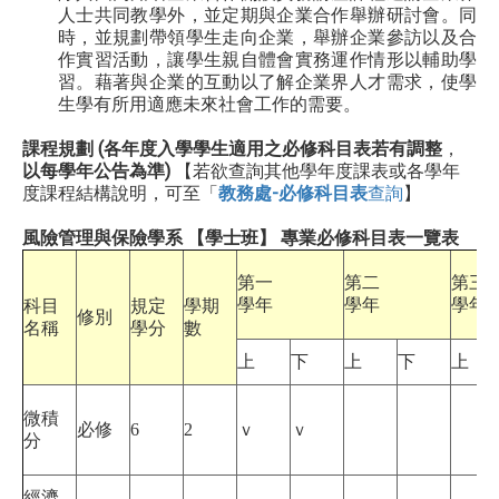
人士共同教學外，並定期與企業合作舉辦研討會。同
時，並規劃帶領學生走向企業，舉辦企業參訪以及合
作實習活動，讓學生親自體會實務運作情形以輔助學
習。藉著與企業的互動以了解企業界人才需求，使學
生學有所用適應未來社會工作的需要。
課程規劃 (各年度入學學生適用之必修科目表若有調整
，
以每學年公告為準)
【若欲查詢其他學年度課表或各學年
度課程結構說明，可至「
教務處-
必修科目表
查詢
】
風險管理與保險學系 【學士班】 專業必修科目表一覽表
第一
第二
第三
學年
學年
學年
科目
規定
學期
修別
名稱
學分
數
上
下
上
下
上
微積
必修
6
2
ｖ
ｖ
分
經濟