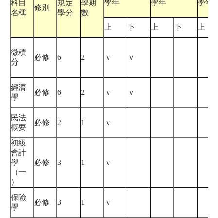
學年
學年
學年
科目
規定
學期
修別
名稱
學分
數
上
下
上
下
上
微積
必修
6
2
ｖ
ｖ
分
經濟
必修
6
2
ｖ
ｖ
學
民法
必修
2
1
ｖ
概要
初級
會計
學
必修
3
1
ｖ
（一
）
保險
必修
3
1
ｖ
學