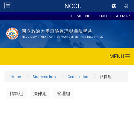
NCCU
HOME
NCCU
CNCCU
SITEMAP
MENU
Home
Students Info
Certification
法律組
精算組
法律組
管理組