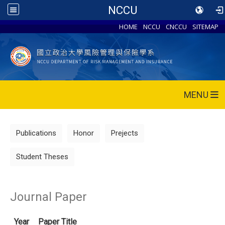
NCCU
HOME
NCCU
CNCCU
SITEMAP
MENU
Publications
Honor
Prejects
Student Theses
Journal Paper
Year
Paper Title