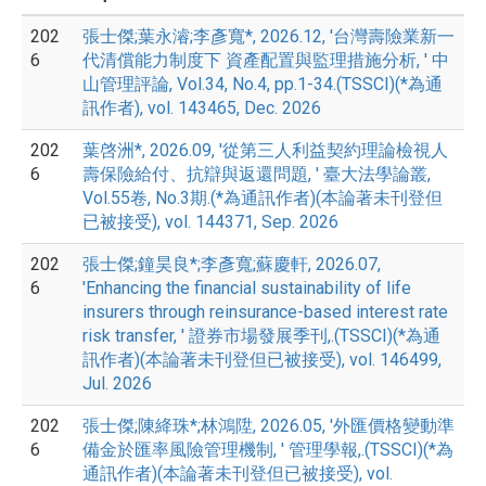
202
張士傑;葉永濬;李彥寬*, 2026.12, '台灣壽險業新一
6
代清償能力制度下 資產配置與監理措施分析, ' 中
山管理評論, Vol.34, No.4, pp.1-34.(TSSCI)(*為通
訊作者), vol. 143465, Dec. 2026
202
葉啓洲*, 2026.09, '從第三人利益契約理論檢視人
6
壽保險給付、抗辯與返還問題, ' 臺大法學論叢,
Vol.55卷, No.3期.(*為通訊作者)(本論著未刊登但
已被接受), vol. 144371, Sep. 2026
202
張士傑;鐘昊良*;李彥寬;蘇慶軒, 2026.07,
6
'Enhancing the financial sustainability of life
insurers through reinsurance-based interest rate
risk transfer, ' 證券市場發展季刊,.(TSSCI)(*為通
訊作者)(本論著未刊登但已被接受), vol. 146499,
Jul. 2026
202
張士傑;陳絳珠*;林鴻陞, 2026.05, '外匯價格變動準
6
備金於匯率風險管理機制, ' 管理學報,.(TSSCI)(*為
通訊作者)(本論著未刊登但已被接受), vol.