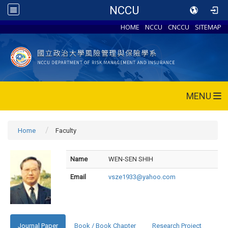
NCCU
HOME
NCCU
CNCCU
SITEMAP
MENU
Home
Faculty
Name
WEN-SEN SHIH
Email
vsze1933@yahoo.com
Journal Paper
Book / Book Chapter
Research Project