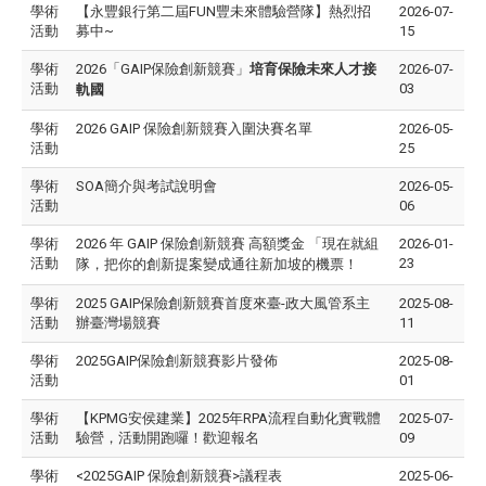
學術
【永豐銀行第二屆FUN豐未來體驗營隊】熱烈招
2026-07-
活動
募中~
15
學術
2026「GAIP保險創新競賽」
培育保險未來人才接
2026-07-
活動
03
軌國
學術
2026 GAIP 保險創新競賽入圍決賽名單
2026-05-
活動
25
學術
SOA簡介與考試說明會
2026-05-
活動
06
學術
2026 年 GAIP 保險創新競賽 高額獎金
「現在就組
2026-01-
活動
23
隊，把你的創新提案變成通往新加坡的機票！
學術
2025 GAIP保險創新競賽首度來臺-政大風管系主
2025-08-
活動
辦臺灣場競賽
11
學術
2025GAIP保險創新競賽影片發佈
2025-08-
活動
01
學術
【KPMG安侯建業】2025年RPA流程自動化實戰體
2025-07-
活動
驗營，活動開跑囉！歡迎報名
09
學術
<2025GAIP 保險創新競賽>議程表
2025-06-