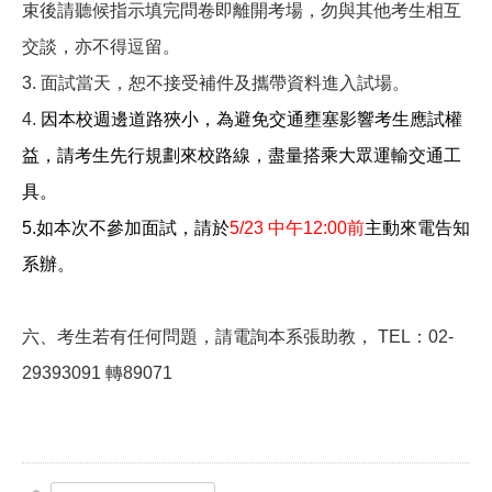
束後請聽候指示填完問卷即離開考場，勿與其他考生相互
交談，亦不得逗留。
3.
面試當天，恕不接受補件及攜帶資料進入試場。
4.
因本校週邊道路狹小，為避免交通壅塞影響考生應試權
益，請考生先行規劃來校路線，盡量搭乘大眾運輸交通工
具。
5.
如本次不參加面試，請於
5/23
中午12:00前
主動來電告知
系辦。
六、考生若有任何問題，請電詢本系張助教， TEL：02-
29393091 轉89071