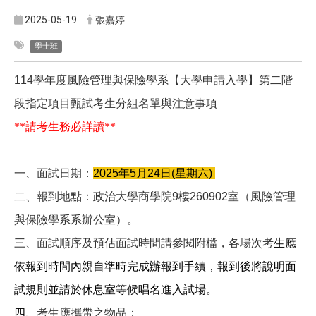
2025-05-19
張嘉婷
學士班
114
學年度風險管理與保險學系【大學申請入學】第二階
段指定項目甄試考生分組名單與注意事項
**
請考生務必詳讀
**
一、面試日期：
2025
年5月24日(星期六)
二、報到地點：政治大學商學院9樓260902室（風險管理
與保險學系系辦公室）。
三、
面試順序及預估面試時間請參閱附檔，各場次考
生應
依報到時間內親自準時完成辦報到手續，報到後將說明面
試規則並請於休息室等候唱名進入試場。
四、
考生應攜帶之物品：