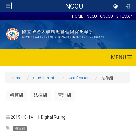
NCCU
HOME
NCCU
CNCCU
SITEMAP
MENU
Home
Students Info
Certification
法律組
精算組
法律組
管理組
2015-10-14
Digital Ruling
法律組