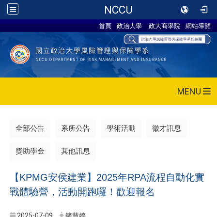
NCCU
首頁
政治大學
政大商學院
網站導覽
MENU
全部公告
系所公告
學術活動
徵才訊息
獎助學金
其他訊息
【KPMG安侯建業】2025年RPA流程自動化實
戰體驗營，活動開跑囉！歡迎報名
2025-07-09
鐘慧婷