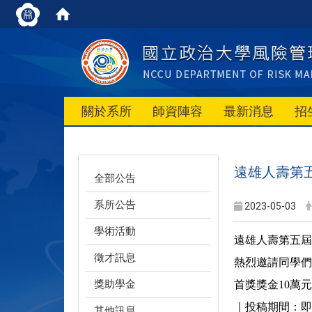
關於系所
師資陣容
最新消息
招
遠雄人壽第
全部公告
系所公告
2023-05-03
學術活動
遠雄人壽第五屆
徵才訊息
熱烈邀請同學們以
獎助學金
首獎獎金10萬
｜投稿期間：即日起～
其他訊息