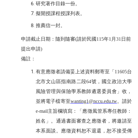
研究著作目錄一份。
擬開授課程授課列表。
推薦信一封。
申請截止日期：隨到隨審
(
請於民國
115
年
1
月
31
日前
提出申請
)
備註：
有意應徵者請備妥上述資料郵寄至「
11605
台
北市文山區指南路二段
64
號，國立政治大學
風險管理與保險學系教師遴選委員會」收，
並將電子檔寄至
wanting1@nccu.edu.tw
。請於
e-mail
主旨欄填寫：「應徵風管系專任教師：
姓名」。通過書面審查之應徵者，將邀請至
本系面談。應徵資料恕不退還，恕不接受傳