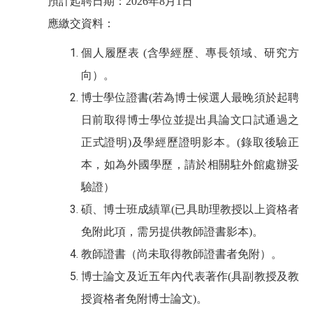
預計起聘日期：
2026
年
8
月
1
日
應繳交資料：
個人履歷表
(
含學經歷、專長領域、研究方
向）。
博士學位證書
(
若為博士候選人最晚須於起聘
日前取得博士學位並提出具論文口試通過之
正式證明
)
及學經歷證明影本。
(
錄取後驗正
本，如為外國學歷，請於相關駐外館處辦妥
驗證）
碩
、
博士班成績單
(
已具助理教授以上資格者
免附此項，需另提供教師證書影本
)
。
教師證書（尚未取得教師證書者免附）。
博士論文及近五年內代表著作
(
具副教授及教
授資格者免附博士論文
)
。