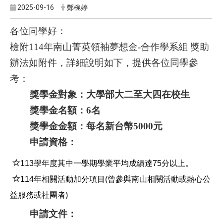
2025-09-16
鄭椀婷
各位同學好：
檢附114年南山菁英領袖夢想金-合作學系組 獎助
辦法如附件，詳細說明如下，提供各位同學參
考：
獎學金對象：大學部大二至大四在校生
獎學金名額：6名
獎學金金額：每名新台幣5000元
申請資格：
☆
113
學年度其中一學期學業平均成績達
75
分以上。
☆
114
年相關活動加分項目
(
曾參與南山相關活動或熱心公
益服務或社團者
)
申請文件：