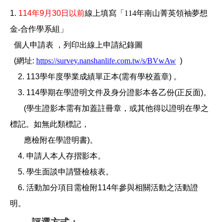
1.
114
年
9
月
30
日以前
線上填寫
「114年南山菁英領袖夢想
金-合作學系組」
個人
申請表
，列印出線上申請紀錄圖
(
網址
:
https://survey.nanshanlife.com.tw/s/BVwAw
)
2. 113
學年度學業成績單正本
(
需有學校蓋章
)
。
3. 114
學期在學證明文件及身分證影本各乙份
(
正反面
)
。
(
學生證影本需有加蓋註冊章，或其他得以證明在學之
標記。如無此類標記，
應檢附在學證明書
)
。
4.
申請人本人存摺影本。
5.
學生面談申請暨檢核表。
6.
活動加分項目需檢附
114
年參與相關活動之活動證
明。