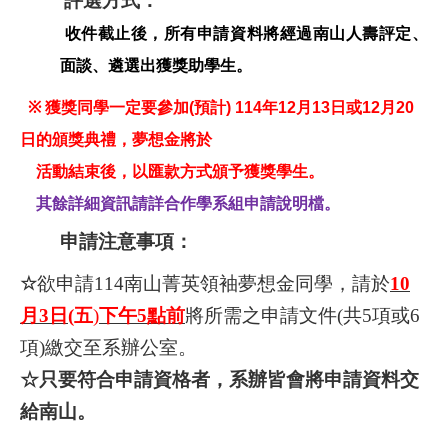
評選方式：
收件截止後，所有申請資料將經過南山人壽評定、
面談、遴選出獲獎助學生。
※
獲獎同學一定要參加
(
預計
) 114
年
1
2
月
13
日或
12
月
20
日的頒獎典禮，夢想金將於
活動結束後，以匯款方式頒予獲獎學生。
其餘詳細資訊請詳合作學系組申請說明檔。
申請注意事項：
☆
欲申請114南山菁英領袖夢想金同學，請於
10
月3日
(
五
)
下午5點前
將所需之申請文件(共5項或6
項)繳交至系辦公室。
☆只要符合申請資格者，系辦皆會將申請資料交
給南山。