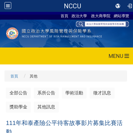
NCCU
首頁
政治大學
政大商學院
網站導覽
MENU
首頁
其他
全部公告
系所公告
學術活動
徵才訊息
獎助學金
其他訊息
111年和泰產險公平待客故事影片募集比賽活
動