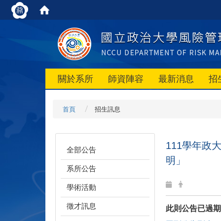
關於系所
師資陣容
最新消息
招
首頁
招生訊息
111學年
全部公告
明」
系所公告
學術活動
徵才訊息
此則公告已過期