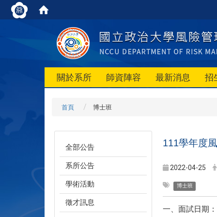
關於系所
師資陣容
最新消息
招
首頁
博士班
111
學年度
全部公告
系所公告
2022-04-25
學術活動
博士班
徵才訊息
一、面試日期：1