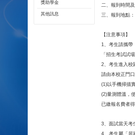
獎助學金
二、報到時間及
其他訊息
三、報到地點：
【注意事項】
1
、考生請攜帶
「招生考試試場
2
、考生進入校
請由本校正門口
(1)
以手機掃描實
(2)
量測體溫，使
已繳報名費者得
3
、面試當天考
4
、考生屬「居