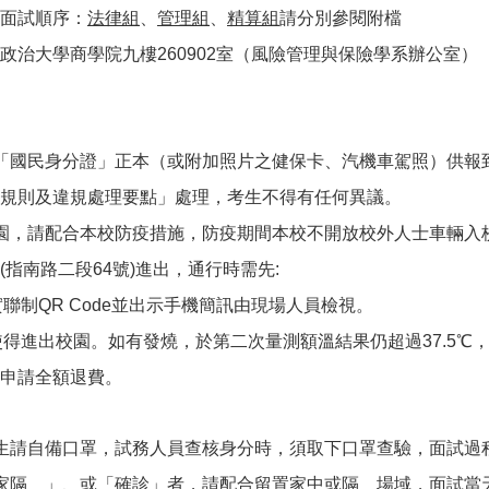
面試順序：
法律組
、
管理組
、
精算組
請分別參閱附檔
政治大學商學院九樓260902室（風險管理與保險學系辦公室）
「國民身分證」正本（或附加照片之健保卡、汽機車駕照）供報
規則及違規處理要點」處理，考生不得有任何異議。
園，請配合本校防疫措施，防疫期間本校不開放校外人士車輛入
(指南路二段64號)進出，通行時需先:
聯制QR Code並出示手機簡訊由現場人員檢視。
得進出校園。如有發燒，於第二次量測額溫結果仍超過37.5℃
申請全額退費。
生請自備口罩，試務人員查核身分時，須取下口罩查驗，面試過
家隔離」、或「確診」者，請配合留置家中或隔離場域，面試當