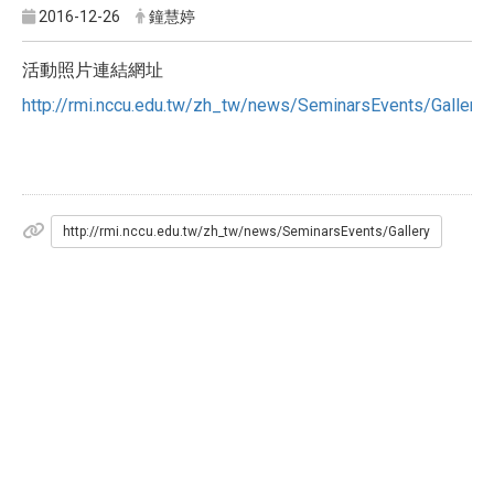
2016-12-26
鐘慧婷
活動照片連結網址
http://rmi.nccu.edu.tw/zh_tw/news/SeminarsEvents/Gallery
http://rmi.nccu.edu.tw/zh_tw/news/SeminarsEvents/Gallery