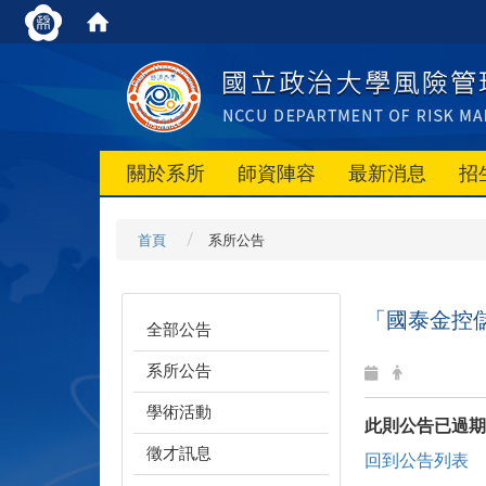
關於系所
師資陣容
最新消息
招
首頁
系所公告
「國泰金控儲
全部公告
系所公告
學術活動
此則公告已過期
徵才訊息
回到公告列表