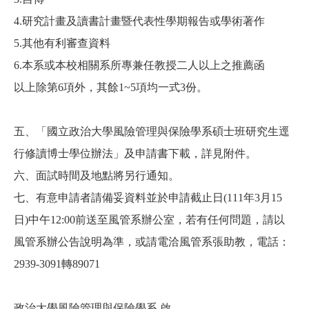
4.
研究計畫及讀書計畫暨代表性學期報告或學術著作
5.
其他有利審查資料
6.
本系或本校相關系所專兼任教授二人以上之推薦函
以上除第
6
項外，其餘
1~5
項均一式
3
份。
五、「國立政治大學風險管理與保險學系碩士班研究生逕
行修讀博士學位辦法」及申請書下載，詳見附件。
六、面試時間及地點將另行通知。
七、有意申請者請備妥資料並於申請截止日
(111
年
3
月
15
日
)
中午
12:00
前送至風管系辦公室，若有任何問題，請以
風管系辦公告說明為準，或請電洽風管系張助教，電話：
2939-3091
轉
89071
政治大學風險管理與保險學系
啟