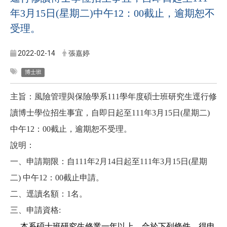
年3月15日(星期二)中午12：00截止，逾期恕不
受理。
2022-02-14
張嘉婷
博士班
主旨：風險管理與保險
學
系
111
學年度碩士班研究生逕行修
讀博士學位招生事宜，自即日起至
111
年
3
月
15
日
(
星期
二
)
中午
12
：
00
截止，逾期恕不受理。
說明：
一、申請期限：自
111
年
2
月
14
日起至
111
年
3
月
15
日
(
星期
二
)
中午
12
：
00
截止申請。
二、逕讀名額：
1
名。
三、申請資格
:
本系碩士班研究生修業一年以上，合於下列條件，得申