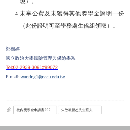
現）。
未享公費及未獲得其他獎學金證明一份
（此份證明可至學務處生僑組領取）。
鄭椀婷
國立政治大學風險管理與保險學系
Tel:02-2939-3091#89072
E-mail:
wanting1@nccu.edu.tw
校內獎學金申請書2024.docx
朱故教授恕先生暨夫人洪承亮女士紀念獎學金辦法.pdf