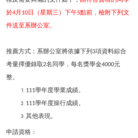
於
月
日（星期三）下午
點前，檢附下列文
4
10
5
件送至系辦公室。
推薦方式：系辦公室將依據下列
項資料綜合
3
考量擇優錄取
名同學，每名獎學金
元
2
4000
整。
學年度學業成績。
111
學年度操行成績。
111
其他表現。
申請資格：