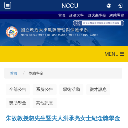
NCCU
首頁
政治大學
政大商學院
網站導覽
MENU
首頁
獎助學金
全部公告
系所公告
學術活動
徵才訊息
獎助學金
其他訊息
朱故教授恕先生暨夫人洪承亮女士紀念獎學金