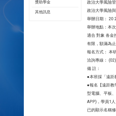
獎助學金
政治大學風險管
政治大學風險與
其他訊息
舉辦日期： 20 2 2
舉辦地點：本次活動
適合 對象 各
有限，額滿為止
報名方式： 本研討
洽詢專線： (02)
備 註：
●本班採「遠距
●報名【遠距教
型電腦、平板、手
APP)，學員1
已的顯示名稱修