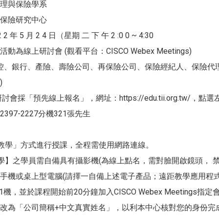
理與保險學系
保險研究中心
 年 5 月 2 4 日（星期 二 下 午 2 :0 0 ~ 4:30
為線上研討會 (觀看平台：CISCO Webex Meetings)
金控、銀行、產險、壽險公司、再保險公司、保險經紀人、保險代理人
)
會採「預先線上報名」，網址：https://edu.tii.org.tw/，點
2397-2227分機321張先生
教學」方式進行授課，全程需使用網路連線。
學】之學員需自備具有攝影機(為線上點名，需對臉開啟鏡頭， 
機或桌上型電腦(請擇一自備上述電子產品；遠距教學應用程式：CISCO
人1機，並於課程開始前20分鐘加入CISCO Webex Meetin
改為「公司簡稱+中文真實姓名」，以利本中心核對您的身份完