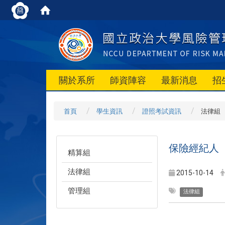
關於系所
師資陣容
最新消息
招
首頁
學生資訊
證照考試資訊
法律組
保險經紀人
精算組
法律組
2015-10-14
管理組
法律組