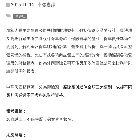
2015-10-14
張嘉婷
精算組
精算人員主要負責公司整體的財務規劃，包括保險商品的設計，與法務
及高級行銷主管共同設計保單條款、保險費率的釐訂、保單責任準備金
的提列、解約金及保單紅利的計算、營業費用分析、單一商品及公司整
體表現的檢視、死亡率及各項商品發生率的統計分析，協助編製各項管
理用的財務報表，如為外商壽險公司可能另須依外國總公司之財務準則
編製所需的報表。
中華民國精算師，分為壽險類、
產險類與退休金類三大類別，依據不同
類別需通過不同考科以取得資格。
報考資格：
20
歲以上，不限學歷，男女皆可報名。
未來發展：