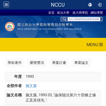
NCCU
首頁
政治大學
政大商學院
網站導覽
MENU
學術著作
榮譽獎項
專案計畫
畢業論文
年度
1993
全部作者
施文森
論文名稱
施文森, 1993.03, '論保險法第六十四條之修
正及其得失, '.