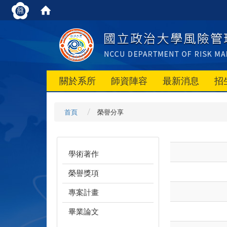
關於系所
師資陣容
最新消息
招
首頁
榮譽分享
學術著作
榮譽獎項
專案計畫
畢業論文