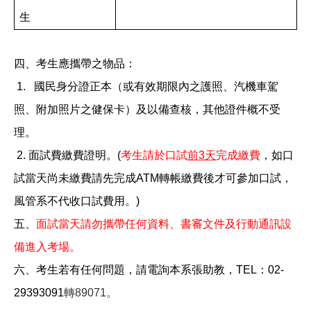
生
四、考生應攜帶之物品：
1.
國民身分證正本（或有效期限內之護照、汽機車駕
照、附加照片之健保卡）及以備查核，其他證件概不受
理。
2.
面試費繳費證明。(
考生請於口試
前3天
完成繳費
，如口
試當天尚未繳費請先完成ATM轉帳繳費後才可參加口試，
風管系不代收口試費用。)
五、
面試當天請勿攜帶任何資料、書審文件及行動通訊設
備進入考場。
六、考生若有任何問題，請電詢本系張助教，TEL：02-
29393091
轉89071。