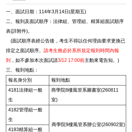
一、面試日
期：114年3月14日(星期五)
二、報到及面試順序：法律組、管理組、精算組面試順序
表(詳附件)。
(
面試順序表經公告後，考生不得以任何理由要求更換已
排定之面試順序。
請考生務必於系所規定報到時間內報
到
，如不參加本次面試請
3/12 17:00
前
主動來電告知。
)
三、報到地點：
報名身分別
報到地點
4181
法律組一般
商學院
8
樓風管系圖書室
(260811
生
室
)
4182
管理組一般
生
商學院
9
樓風管系辦公室
(260902
室
)
4183
精算組一般