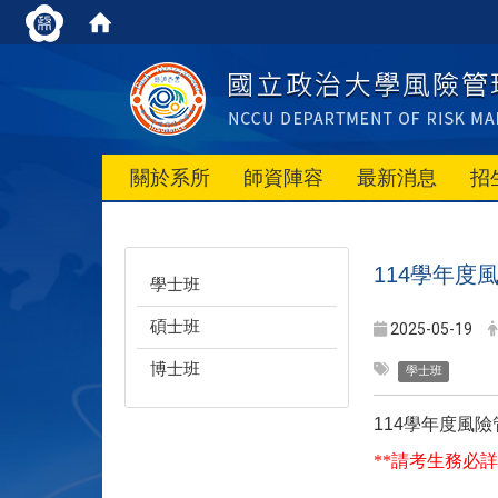
關於系所
師資陣容
最新消息
招
114
學年度
學士班
碩士班
2025-05-19
博士班
學士班
114
學年度風險
**
請考生務必詳