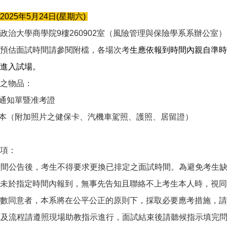
2025
年5月24日(星期六)
政治大學商學院9樓260902室（風險管理與保險學系系辦公室
預估面試時間請參閱附檔，各場次考
生應依報到時間內親自準時
進入試場。
之物品：
通知單暨准考證
本（附加照片之健保卡、汽機車駕照、護照、居留證）
項：
試時間公告後，考生不得要求更換已排定之面試時間。為避免考生
未於指定時間內報到，無事先告知且聯絡不上考生本人時，視同
數同意者，本系將在公平公正的原則下，採取必要應考措施，請
式及流程請遵照現場助教指示進行，面試結束後請聽候指示填完