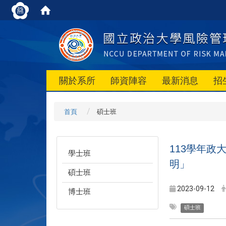
關於系所
師資陣容
最新消息
招
首頁
碩士班
113學年
學士班
明」
碩士班
2023-09-12
博士班
碩士班