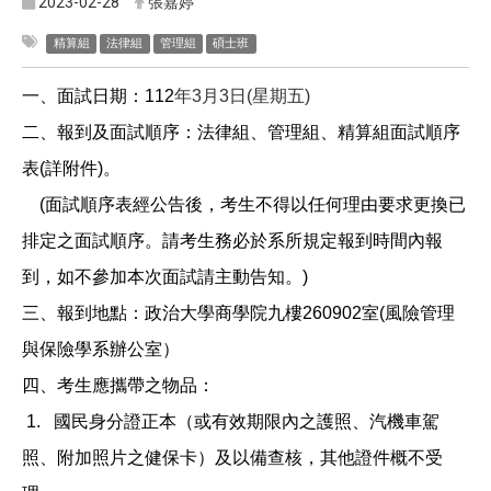
2023-02-28
張嘉婷
精算組
法律組
管理組
碩士班
一、面試日期：112
年3月3日(星期五)
二、報到及面試順序：法律組、管理組、精算組面試順序
表(詳附件)。
(
面試順序表經公告後，考生不得以任何理由要求更換已
排定之面試順序。請考生務必於系所規定報到時間內報
到，如不參加本次面試請主動告知。
)
三、報到地點：政治大學商學院九樓260902室(風險管理
與保險學系辦公室）
四、考生應攜帶之物品：
1.
國民身分證正本（或有效期限內之護照、汽機車駕
照、附加照片之健保卡）及以備查核，其他證件概不受