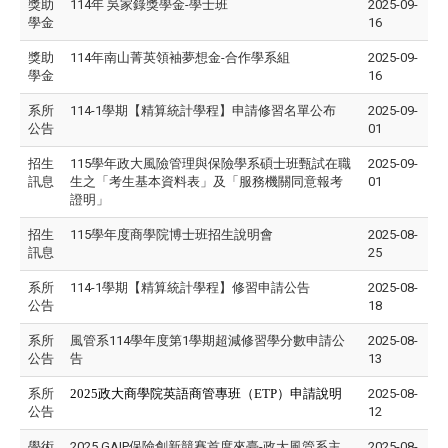
獎助
114年 吳家錄獎學金-學士班
2025-09-
學金
16
獎助
114年南山菁英領袖夢想金-合作學系組
2025-09-
學金
16
系所
114-1學期【精算統計學程】申請修習名單公布
2025-09-
公告
01
招生
115學年政大風險管理與保險學系碩士班甄試在職
2025-09-
訊息
生之「考生基本資料表」及「服務機關同意報考
01
證明」
招生
115學年度商學院博士班招生說明會
2025-08-
訊息
25
系所
114-1學期【精算統計學程】修習申請公告
2025-08-
公告
18
系所
風管系114學年度第1學期超減修習學分數申請公
2025-08-
公告
告
13
系所
2025
政大商學院英語商管專班（
ETP
）申請說明
2025-08-
公告
12
學術
2025 GAIP保險創新競賽首度來臺-政大風管系主
2025-08-