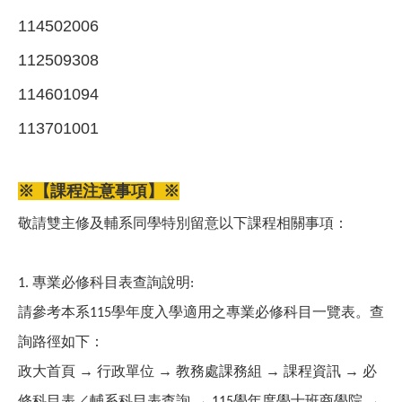
114502006
112509308
114601094
113701001
※【課程注意事項】※
敬請雙主修及輔系同學特別留意以下課程相關事項：
專業必修科目表查詢說明
1.
:
請參考本系
學年度入學適用之專業必修科目一覽表。查
115
詢路徑如下：
政大首頁
→
行政單位
→
教務處課務組
→
課程資訊
→
必
修科目表／輔系科目表查詢
→
學年度學士班商學院
→
115