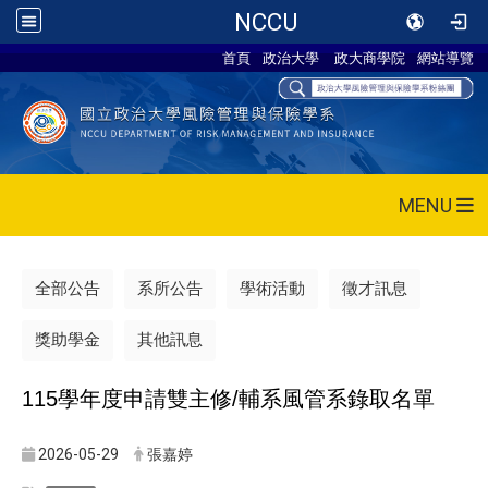
NCCU
首頁
政治大學
政大商學院
網站導覽
MENU
全部公告
系所公告
學術活動
徵才訊息
獎助學金
其他訊息
115
學年度申請雙主修/輔系風管系錄取名單
2026-05-29
張嘉婷