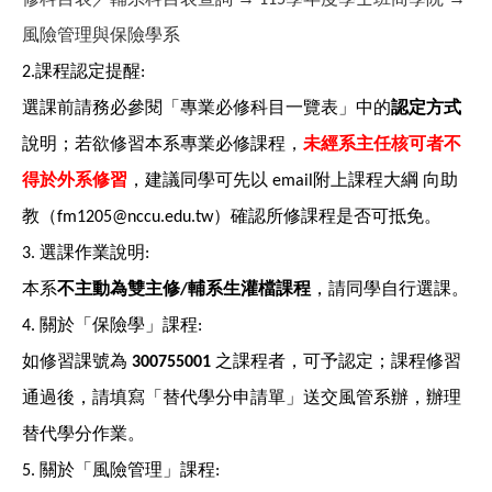
風險管理與保險學系
課程認定提醒
2.
:
選課前請務必參閱「專業必修科目一覽表」中的
認定方式
說明；若欲修習本系專業必修課程，
未經系主任核可者不
得於外系修習
，建議同學可先以
附上課程大綱
向助
email
教（
）確認所修課程是否可抵免。
fm1205@nccu.edu.tw
選課作業說明
3.
:
本系
不主動為雙主修
輔系生灌檔課程
，請同學自行選課。
/
關於「保險學」課程
4.
:
如修習課號為
之課程者，可予認定；課程修習
300755001
通過後，請填寫「替代學分申請單」送交風管系辦，辦理
替代學分作業。
關於「風險管理」課程
5.
: