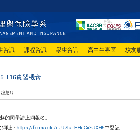
生資訊
課程資訊
學生資訊
高中生專區
校友
5-116實習機會
鐘慧婷
趣的同學請上網報名。
名網址：
https://forms.gle/oJJ7tuFHHeCxSJXH6
中登記