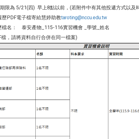
期限為 5/21(四) 早上8點以前，(若附件中有其他投遞方式以
履歷PDF電子檔寄給慧婷助教
taroting@nccu.edu.tw
檔名： 泰安產物_115-116實習機會 _學號_姓名
DF檔，請將資料自行合併在同一檔案)