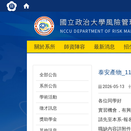
關於系所
師資陣容
最新消息
招
泰安產物_11
全部公告
系所公告
2026-05-13
學術活動
各位同學好
徵才訊息
實習機會，有興
獎助學金
請先至本系-報
職缺內容詳附件
其他訊息