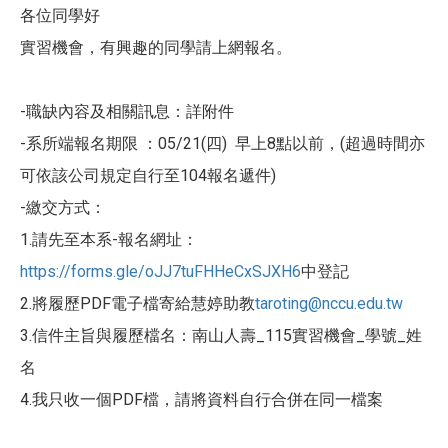
各位同學好
實習機會，有興趣的同學請上網報名。
-職缺內容及相關訊息：詳附件
-系所端報名期限 ：05/21(四) 早上8點以前，(超過時間亦
可依該公司規定自行至104報名遞件)
-繳交方式：
1.請先至本系-報名網址：
https://forms.gle/oJJ7tuFHHeCxSJXH6
中登記
2.將履歷PDF電子檔寄給慧婷助教
taroting@nccu.edu.tw
3.信件主旨與履歷檔名：南山人壽_115實習機會_學號_姓
名
4.我只收一個PDF檔，請將資料自行合併在同一檔案