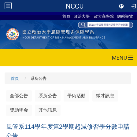
NCCU
首頁
政治大學
政大商學院
網站導覽
MENU
首頁
系所公告
全部公告
系所公告
學術活動
徵才訊息
獎助學金
其他訊息
風管系114學年度第2學期超減修習學分數申請
公告