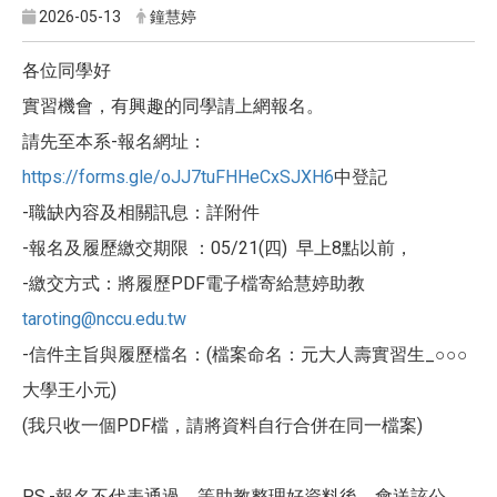
2026-05-13
鐘慧婷
各位同學好
實習機會，有興趣的同學請上網報名。
請先至本系-報名網址：
https://forms.gle/oJJ7tuFHHeCxSJXH6
中登記
-職缺內容及相關訊息：詳附件
-報名及履歷繳交期限 ：05/21(四) 早上8點以前，
-繳交方式：將履歷PDF電子檔寄給慧婷助教
taroting@nccu.edu.tw
-信件主旨與履歷檔名：(檔案命名：元大人壽實習生_○○○
大學王小元)
(我只收一個PDF檔，請將資料自行合併在同一檔案)
PS.-報名不代表通過，等助教整理好資料後，會送該公