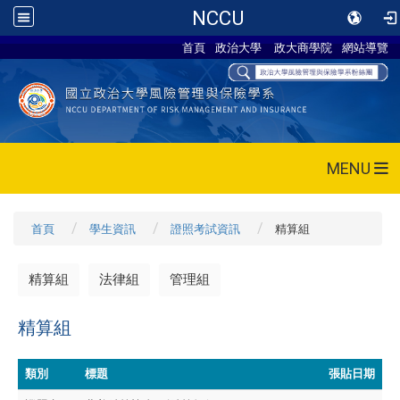
NCCU
首頁
政治大學
政大商學院
網站導覽
MENU
首頁
學生資訊
證照考試資訊
精算組
精算組
法律組
管理組
精算組
類別
標題
張貼日期