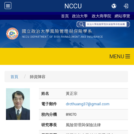
NCCU
首頁
政治大學
政大商學院
網站導覽
MENU
首頁
師資陣容
姓名
黃正宗
電子郵件
drcthuang37@gmail.com
校內分機
89070
研究專長
風險管理與保險法律