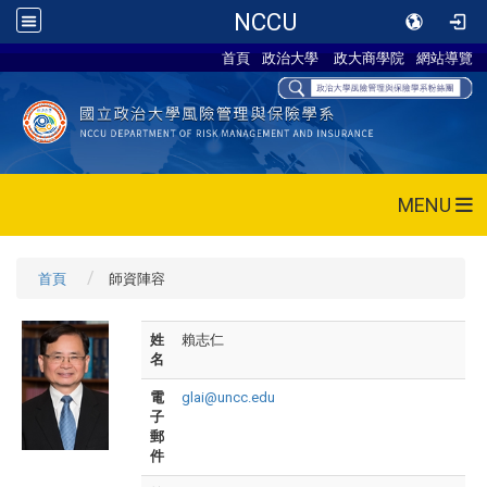
NCCU
首頁
政治大學
政大商學院
網站導覽
MENU
首頁
師資陣容
姓
賴志仁
名
電
glai@uncc.edu
子
郵
件