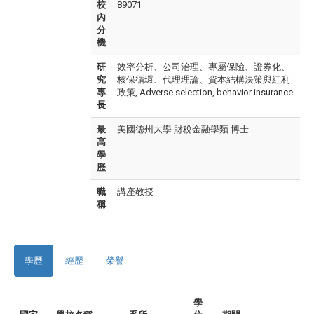
校
89071
內
分
機
研
效率分析、公司治理、專屬保險、證券化、
究
核保循環、代理理論、資本結構決策與紅利
專
政策, Adverse selection, behavior insurance
長
最
美國德州大學 財稅金融學類 博士
高
學
歷
職
講座教授
稱
學歷
經歷
榮譽
學