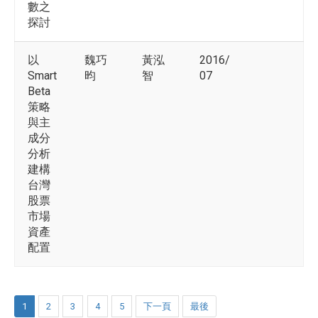
數之
探討
以
魏巧
黃泓
2016/
Smart
昀
智
07
Beta
策略
與主
成分
分析
建構
台灣
股票
市場
資產
配置
1
2
3
4
5
下一頁
最後