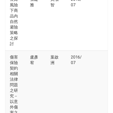
風險
雅
智
07
下商
品內
自然
避險
策略
之探
討
傷害
盧彥
葉啟
2016/
保險
宥
洲
07
契約
相關
法律
問題
之研
究－
以意
外傷
害之