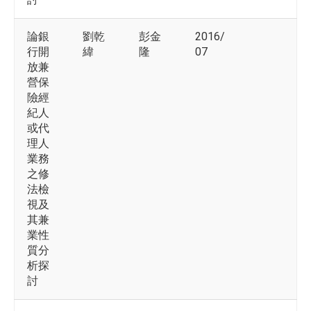
論銀
劉乾
彭金
2016/
行開
緯
隆
07
放兼
營保
險經
紀人
或代
理人
業務
之修
法檢
視及
其兼
業性
質分
析探
討