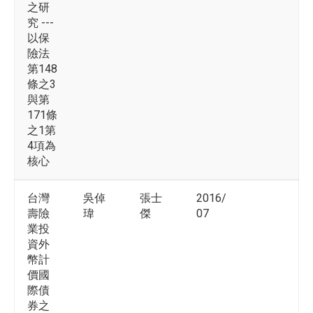
之研
究 ---
以保
險法
第148
條之3
與第
171條
之1第
4項為
核心
台灣
吳倬
張士
2016/
壽險
瑋
傑
07
業投
資外
幣計
價國
際債
券之