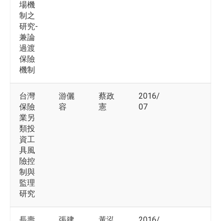
場機
制之
研究-
兼論
過渡
保險
機制
台灣
游儷
蔡政
2016/
保險
容
憲
07
業另
類投
資工
具風
險控
制與
監理
研究
長壽
張建
黃泓
2016/