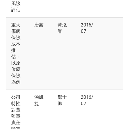
風險
評估
重大
唐茜
黃泓
2016/
傷病
智
07
保險
成本
推
估：
以原
位癌
保險
為例
公司
涂凱
鄭士
2016/
特性
捷
卿
07
對董
監事
責任
險需