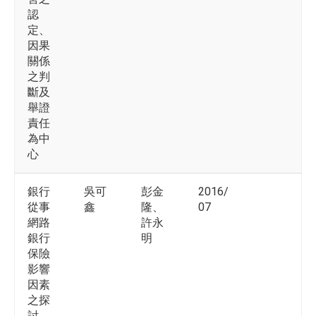
認
定、
因果
關係
之判
斷及
舉證
責任
為中
心
銀行
吳可
彭金
2016/
從事
鑫
隆、
07
網路
許永
銀行
明
保險
影響
因素
之探
討