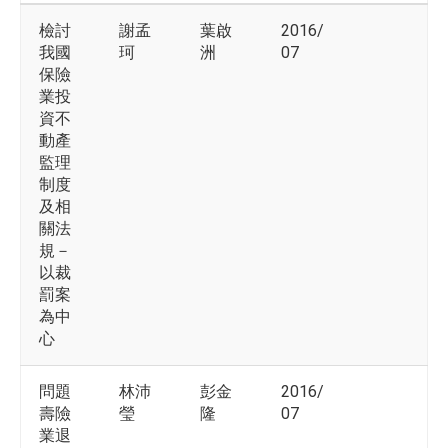
檢討
謝孟
葉啟
2016/
我國
珂
洲
07
保險
業投
資不
動產
監理
制度
及相
關法
規－
以裁
罰案
為中
心
問題
林沛
彭金
2016/
壽險
瑩
隆
07
業退