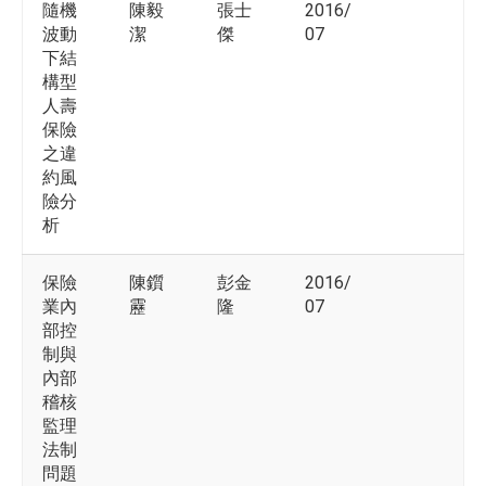
隨機
陳毅
張士
2016/
波動
潔
傑
07
下結
構型
人壽
保險
之違
約風
險分
析
保險
陳鑕
彭金
2016/
業內
靂
隆
07
部控
制與
內部
稽核
監理
法制
問題