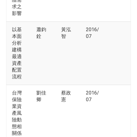
求之
影響
以基
蕭鈞
黃泓
2016/
本面
銓
智
07
分析
建構
最適
資產
配置
流程
台灣
劉佳
蔡政
2016/
保險
卿
憲
07
業資
產風
險動
態相
關係