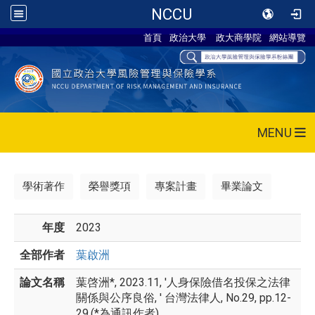
NCCU
首頁
政治大學
政大商學院
網站導覽
MENU
學術著作
榮譽獎項
專案計畫
畢業論文
年度
2023
全部作者
葉啟洲
論文名稱
葉啓洲*, 2023.11, '人身保險借名投保之法律
關係與公序良俗, ' 台灣法律人, No.29, pp.12-
29.(*為通訊作者)