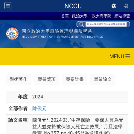
NCCU
首頁
政治大學
政大商學院
網站導覽
MENU
學術著作
榮譽獎項
專案計畫
畢業論文
年度
2024
全部作者
陳俊元
論文名稱
陳俊元*, 2024.03, '生存保險、要保人兼為受
益人並先於被保險人死亡之效果, ' 月旦法學
教室, No.257, pp.40-45.(*為通訊作者)