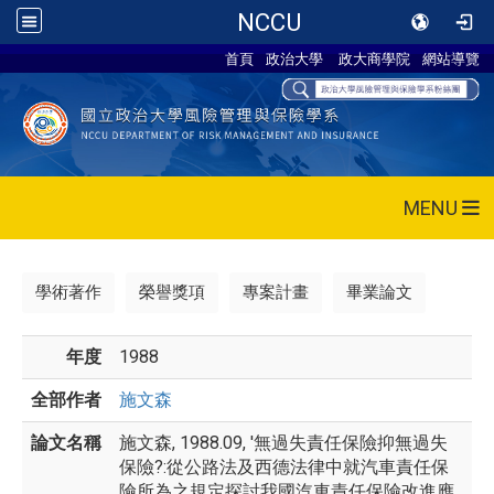
NCCU
首頁
政治大學
政大商學院
網站導覽
MENU
學術著作
榮譽獎項
專案計畫
畢業論文
年度
1988
全部作者
施文森
論文名稱
施文森, 1988.09, '無過失責任保險抑無過失
保險?:從公路法及西德法律中就汽車責任保
險所為之規定探討我國汽車責任保險改進應