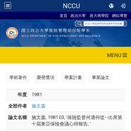
NCCU
首頁
政治大學
政大商學院
網站導覽
MENU
學術著作
榮譽獎項
專案計畫
畢業論文
年度
1981
全部作者
施文森
論文名稱
施文森, 1981.03, '保險監督何適何從--出席第
十屆東亞保險會議心得報告, '.