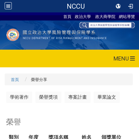
NCCU
首頁
政治大學
政大商學院
網站導覽
MENU
首頁
榮譽分享
學術著作
榮譽獎項
專案計畫
畢業論文
榮譽
類別
年度
獎項名稱
姓名
頒獎單位