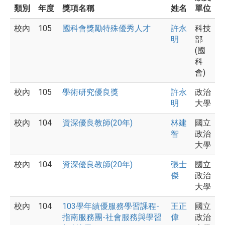
類別
年度
獎項名稱
姓名
單位
校內
105
國科會獎勵特殊優秀人才
許永
科技
明
部
(國
科
會)
校內
105
學術研究優良獎
許永
政治
明
大學
校內
104
資深優良教師(20年)
林建
國立
智
政治
大學
校內
104
資深優良教師(20年)
張士
國立
傑
政治
大學
校內
104
103學年績優服務學習課程-
王正
國立
指南服務團-社會服務與學習
偉
政治