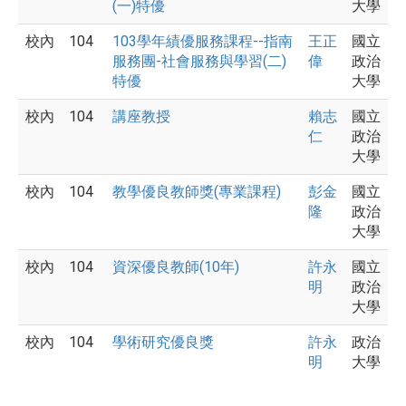
(一)特優
大學
校內
104
103學年績優服務課程--指南
王正
國立
服務團-社會服務與學習(二)
偉
政治
特優
大學
校內
104
講座教授
賴志
國立
仁
政治
大學
校內
104
教學優良教師獎(專業課程)
彭金
國立
隆
政治
大學
校內
104
資深優良教師(10年)
許永
國立
明
政治
大學
校內
104
學術研究優良獎
許永
政治
明
大學