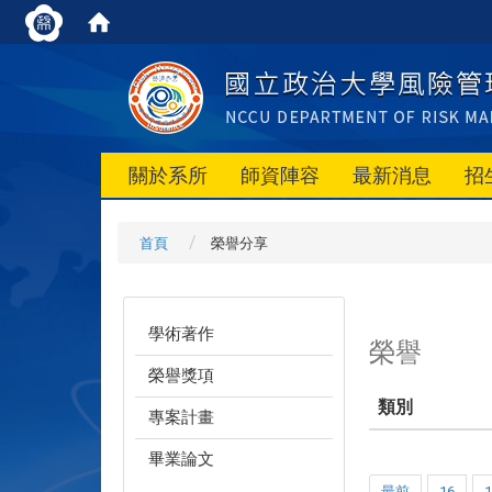
關於系所
師資陣容
最新消息
招
首頁
榮譽分享
學術著作
榮譽
榮譽獎項
類別
專案計畫
畢業論文
最前
16