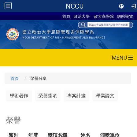
NCCU
首頁
政治大學
政大商學院
網站導覽
MENU
首頁
榮譽分享
學術著作
榮譽獎項
專案計畫
畢業論文
榮譽
類別
年度
獎項名稱
姓名
頒獎單位