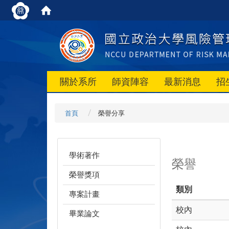
關於系所
師資陣容
最新消息
招
首頁
榮譽分享
學術著作
榮譽
榮譽獎項
類別
專案計畫
校內
畢業論文