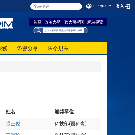
Language
登入
首頁
政治大學
政大商學院
網站導覽
服務
榮譽分享
法令規章
姓名
頒獎單位
張士傑
科技部(國科會)