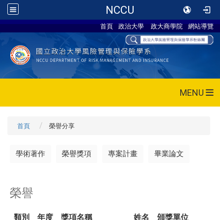
NCCU
首頁
政治大學
政大商學院
網站導覽
MENU
首頁
榮譽分享
學術著作
榮譽獎項
專案計畫
畢業論文
榮譽
類別
年度
獎項名稱
姓名
頒獎單位