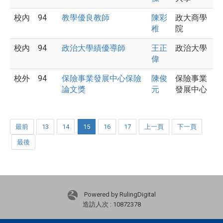
校內
94
教學優良教師
陳彩
政大商學
稚
院
校內
94
政治大學績優導師
王正
政治大學
偉
校外
94
保險事業發展中心保險
陳俊
保險事業
論文獎
元
發展中心
最前
13
14
15
16
17
上一頁
下一頁
最後
Powered by RulingDigital
造訪人次 : 10872378