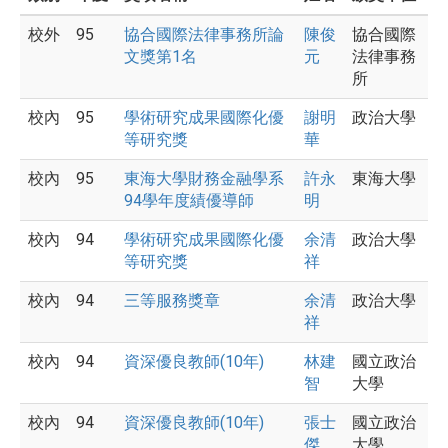
校外
95
協合國際法律事務所論
陳俊
協合國際
文獎第1名
元
法律事務
所
校內
95
學術研究成果國際化優
謝明
政治大學
等研究獎
華
校內
95
東海大學財務金融學系
許永
東海大學
94學年度績優導師
明
校內
94
學術研究成果國際化優
余清
政治大學
等研究獎
祥
校內
94
三等服務獎章
余清
政治大學
祥
校內
94
資深優良教師(10年)
林建
國立政治
智
大學
校內
94
資深優良教師(10年)
張士
國立政治
傑
大學