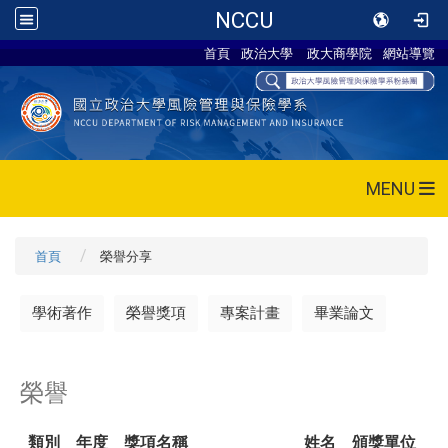
NCCU
首頁
政治大學
政大商學院
網站導覽
MENU
首頁
榮譽分享
學術著作
榮譽獎項
專案計畫
畢業論文
榮譽
類別
年度
獎項名稱
姓名
頒獎單位